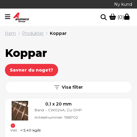
Ny kund
(0)
Hem
Produkter
Koppar
/
/
Koppar
Savner du noget?
Visa filter
0,1 x 20 mm
Band
-
CW024A, Cu-DHP
Artikelnummer:
1166702
Vikt:
≈ 5,40 kg/st