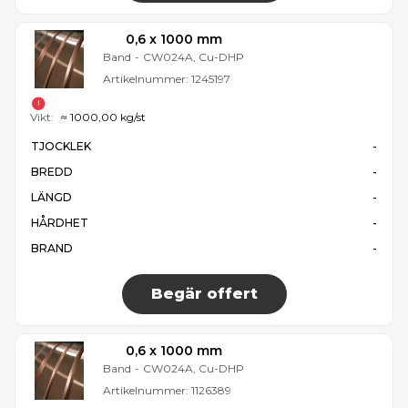
0,6 x 1000 mm
Band
-
CW024A, Cu-DHP
Artikelnummer:
1245197
Vikt:
≈ 1000,00 kg/st
TJOCKLEK
-
BREDD
-
LÄNGD
-
HÅRDHET
-
BRAND
-
Begär offert
0,6 x 1000 mm
Band
-
CW024A, Cu-DHP
Artikelnummer:
1126389