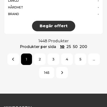
LÄNGD
-
HÅRDHET
-
BRAND
-
Begär offert
1448 Produkter
Produkter per sida
10
25
50
200
1
2
3
4
5
...
145