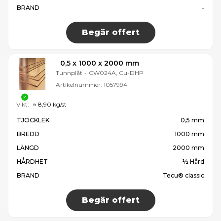
BRAND
-
Begär offert
0,5 x 1000 x 2000 mm
Tunnplåt
-
CW024A, Cu-DHP
Artikelnummer:
1057994
Vikt:
≈ 8,90 kg/st
TJOCKLEK
0,5 mm
BREDD
1000 mm
LÄNGD
2000 mm
HÅRDHET
½ Hård
BRAND
Tecu® classic
Begär offert