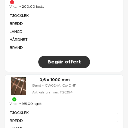
Vikt:
≈ 200,00 kg/st
TJOCKLEK
-
BREDD
-
LÄNGD
-
HÅRDHET
-
BRAND
-
Begär offert
0,6 x 1000 mm
Band
-
CW024A, Cu-DHP
Artikelnummer:
1126394
Vikt:
≈ 165,00 kg/st
TJOCKLEK
-
BREDD
-