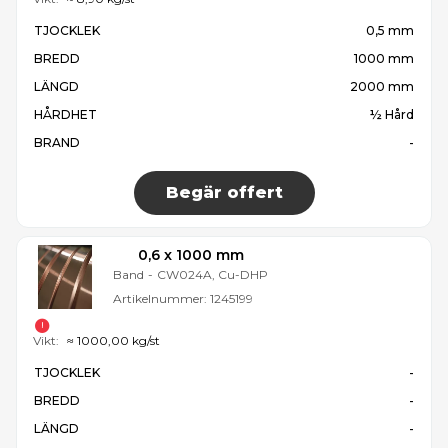
TJOCKLEK
0,5 mm
BREDD
1000 mm
LÄNGD
2000 mm
HÅRDHET
½ Hård
BRAND
-
Begär offert
0,6 x 1000 mm
Band
-
CW024A, Cu-DHP
Artikelnummer:
1245199
Vikt:
≈ 1000,00 kg/st
TJOCKLEK
-
BREDD
-
LÄNGD
-