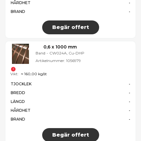
HÅRDHET
-
BRAND
-
Begär offert
0,6 x 1000 mm
Band
-
CW024A, Cu-DHP
Artikelnummer:
1056979
Vikt:
≈ 160,00 kg/st
TJOCKLEK
-
BREDD
-
LÄNGD
-
HÅRDHET
-
BRAND
-
Begär offert