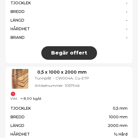
TJOCKLEK
-
BREDD
-
LÄNGD
-
HÅRDHET
-
BRAND
-
Begär offert
0,5 x 1000 x 2000 mm
Tunnplåt
-
CW004A, Cu-ETP
Artikelnummer:
1057946
Vikt:
≈ 8,90 kg/st
TJOCKLEK
0,5 mm
BREDD
1000 mm
LÄNGD
2000 mm
HÅRDHET
½ Hård