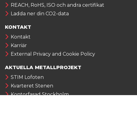
REACH, RoHS, ISO och andra certifikat
Ladda ner din CO2-data
KONTAKT
Kontakt
Karriär
External Privacy and Cookie Policy
AKTUELLA METALLPROJEKT
STIM Lofoten
Kvarteret Stenen
Kontorfasad Stockholm
NYHETSBREV FRÅN ALUMECO
Anmäl dig till vårt nyhetsbrev och håll dig
uppdaterad med det senaste