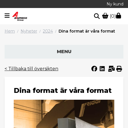
Ny kund
(0)
Hem
Nyheter
2024
Dina format är våra format
/
/
/
MENU
< Tillbaka till översikten
Dina format är våra format