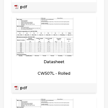
pdf
Datasheet
CW507L - Rolled
pdf