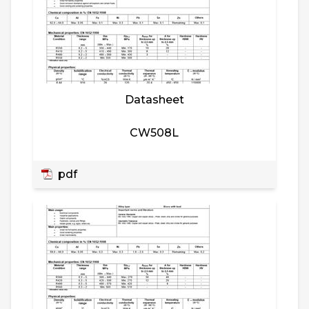
Datasheet
CW508L
pdf