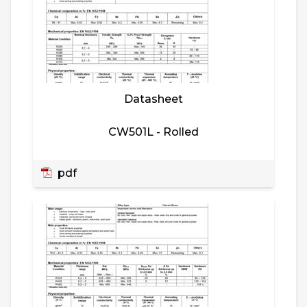
Datasheet
CW501L - Rolled
pdf