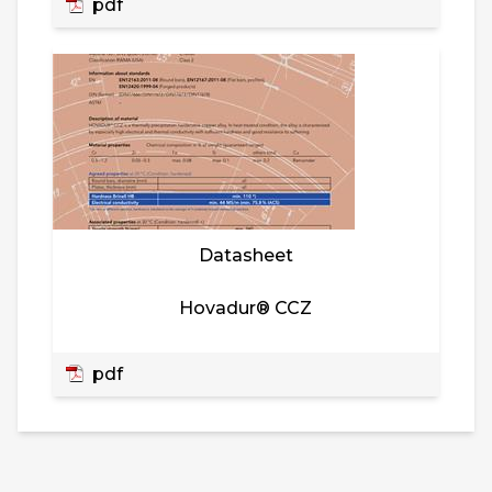
pdf
Datasheet
Hovadur® CCZ
pdf