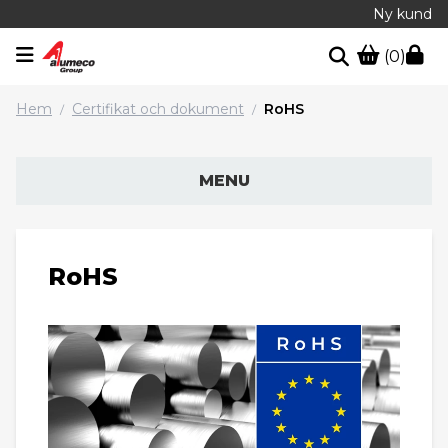
Ny kund
(0)
Hem
Certifikat och dokument
RoHS
/
/
MENU
RoHS